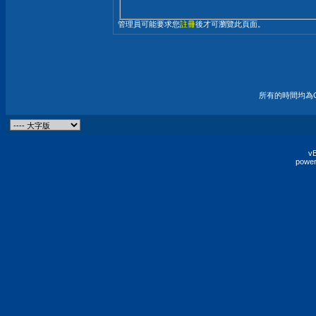
管理員可能要求您
註冊
後才可瀏覽此頁面。
所有的時間均為G
vB
power