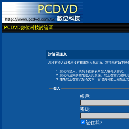
PCDVD數位科技討論區
討論區訊息
您沒有登入或者您沒有權限進入此頁面。這可能有如下幾個
您沒有登入。填寫下面的表單登入後再次嘗試。
您沒有足夠的權限進入此頁面。您正在嘗試編輯
如果您正在嘗試發表文章，管理員可能已經禁止
登入
帳戶:
密碼:
記住我?