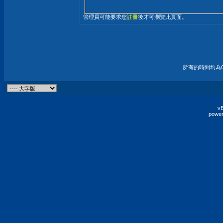
管理員可能要求您
註冊
後才可瀏覽此頁面。
所有的時間均為G
vB
power