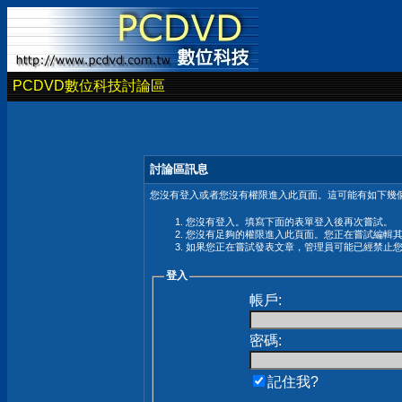
PCDVD數位科技討論區
討論區訊息
您沒有登入或者您沒有權限進入此頁面。這可能有如下幾個
您沒有登入。填寫下面的表單登入後再次嘗試。
您沒有足夠的權限進入此頁面。您正在嘗試編輯
如果您正在嘗試發表文章，管理員可能已經禁止
登入
帳戶:
密碼:
記住我?