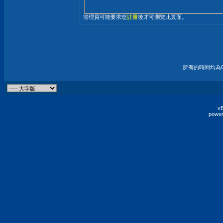
管理員可能要求您
註冊
後才可瀏覽此頁面。
所有的時間均為G
vB
power