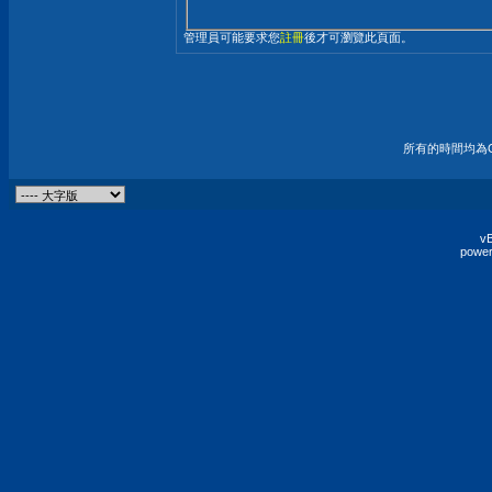
管理員可能要求您
註冊
後才可瀏覽此頁面。
所有的時間均為G
vB
power