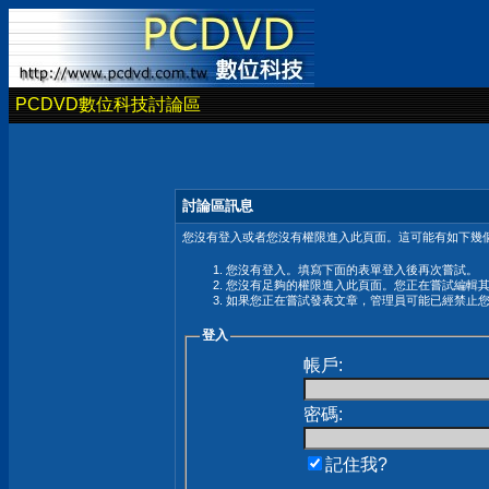
PCDVD數位科技討論區
討論區訊息
您沒有登入或者您沒有權限進入此頁面。這可能有如下幾個
您沒有登入。填寫下面的表單登入後再次嘗試。
您沒有足夠的權限進入此頁面。您正在嘗試編輯
如果您正在嘗試發表文章，管理員可能已經禁止
登入
帳戶:
密碼:
記住我?