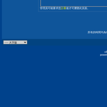
管理員可能要求您
註冊
後才可瀏覽此頁面。
所有的時間均為G
vB
power