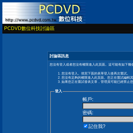
PCDVD數位科技討論區
討論區訊息
您沒有登入或者您沒有權限進入此頁面。這可能有如下幾個
您沒有登入。填寫下面的表單登入後再次嘗試。
您沒有足夠的權限進入此頁面。您正在嘗試編輯
如果您正在嘗試發表文章，管理員可能已經禁止
登入
帳戶:
密碼:
記住我?