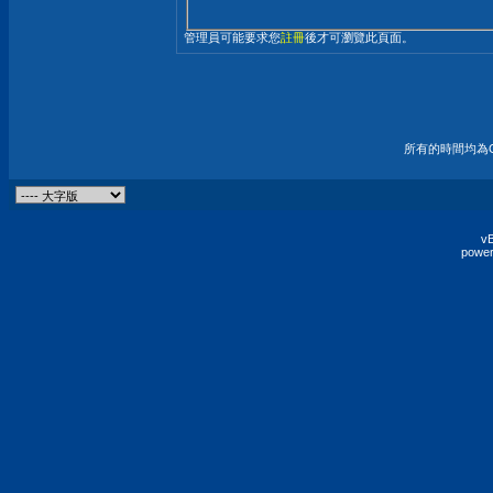
管理員可能要求您
註冊
後才可瀏覽此頁面。
所有的時間均為G
vB
power