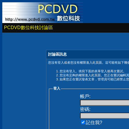
PCDVD數位科技討論區
討論區訊息
您沒有登入或者您沒有權限進入此頁面。這可能有如下幾個
您沒有登入。填寫下面的表單登入後再次嘗試。
您沒有足夠的權限進入此頁面。您正在嘗試編輯
如果您正在嘗試發表文章，管理員可能已經禁止
登入
帳戶:
密碼:
記住我?