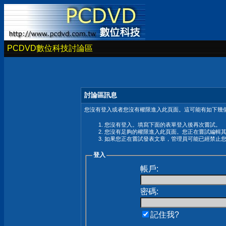
PCDVD數位科技討論區
討論區訊息
您沒有登入或者您沒有權限進入此頁面。這可能有如下幾個
您沒有登入。填寫下面的表單登入後再次嘗試。
您沒有足夠的權限進入此頁面。您正在嘗試編輯
如果您正在嘗試發表文章，管理員可能已經禁止
登入
帳戶:
密碼:
記住我?