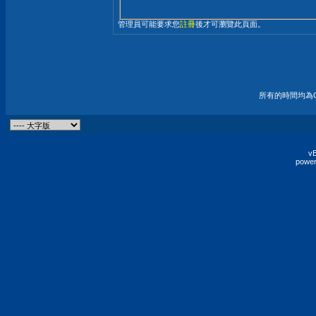
管理員可能要求您
註冊
後才可瀏覽此頁面。
所有的時間均為G
vB
power