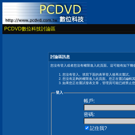
PCDVD數位科技討論區
討論區訊息
您沒有登入或者您沒有權限進入此頁面。這可能有如下幾個
您沒有登入。填寫下面的表單登入後再次嘗試。
您沒有足夠的權限進入此頁面。您正在嘗試編輯
如果您正在嘗試發表文章，管理員可能已經禁止
登入
帳戶:
密碼:
記住我?