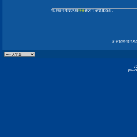
管理員可能要求您
註冊
後才可瀏覽此頁面。
所有的時間均為G
vB
power