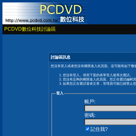
PCDVD數位科技討論區
討論區訊息
您沒有登入或者您沒有權限進入此頁面。這可能有如下幾個
您沒有登入。填寫下面的表單登入後再次嘗試。
您沒有足夠的權限進入此頁面。您正在嘗試編輯
如果您正在嘗試發表文章，管理員可能已經禁止
登入
帳戶:
密碼:
記住我?