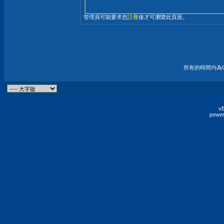
管理員可能要求您
註冊
後才可瀏覽此頁面。
所有的時間均為G
vB
power