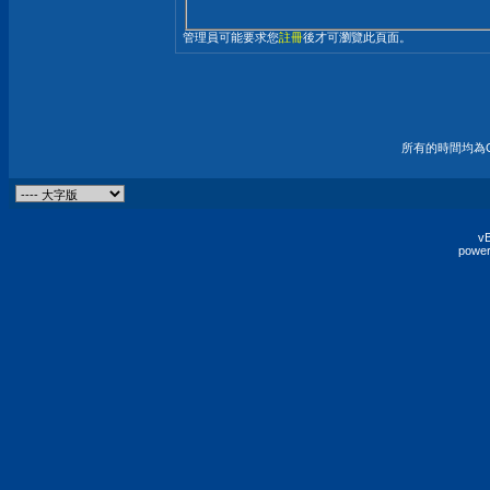
管理員可能要求您
註冊
後才可瀏覽此頁面。
所有的時間均為G
vB
power