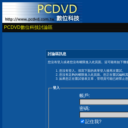
PCDVD數位科技討論區
討論區訊息
您沒有登入或者您沒有權限進入此頁面。這可能有如下幾個
您沒有登入。填寫下面的表單登入後再次嘗試。
您沒有足夠的權限進入此頁面。您正在嘗試編輯
如果您正在嘗試發表文章，管理員可能已經禁止
登入
帳戶:
密碼:
記住我?