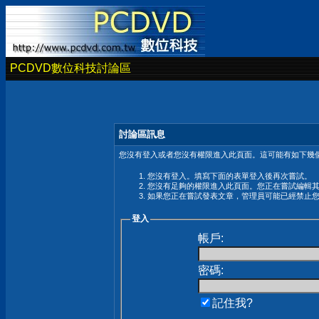
PCDVD數位科技討論區
討論區訊息
您沒有登入或者您沒有權限進入此頁面。這可能有如下幾個
您沒有登入。填寫下面的表單登入後再次嘗試。
您沒有足夠的權限進入此頁面。您正在嘗試編輯
如果您正在嘗試發表文章，管理員可能已經禁止
登入
帳戶:
密碼:
記住我?