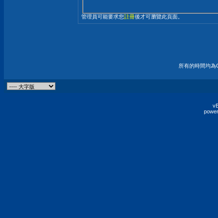
管理員可能要求您
註冊
後才可瀏覽此頁面。
所有的時間均為G
vB
power