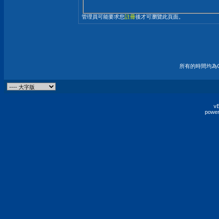
管理員可能要求您
註冊
後才可瀏覽此頁面。
所有的時間均為G
vB
power