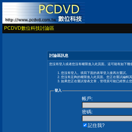
PCDVD數位科技討論區
討論區訊息
您沒有登入或者您沒有權限進入此頁面。這可能有如下幾個
您沒有登入。填寫下面的表單登入後再次嘗試。
您沒有足夠的權限進入此頁面。您正在嘗試編輯
如果您正在嘗試發表文章，管理員可能已經禁止
登入
帳戶:
密碼:
記住我?