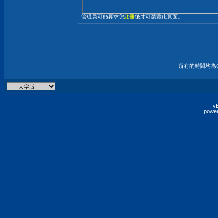
管理員可能要求您
註冊
後才可瀏覽此頁面。
所有的時間均為G
vB
power