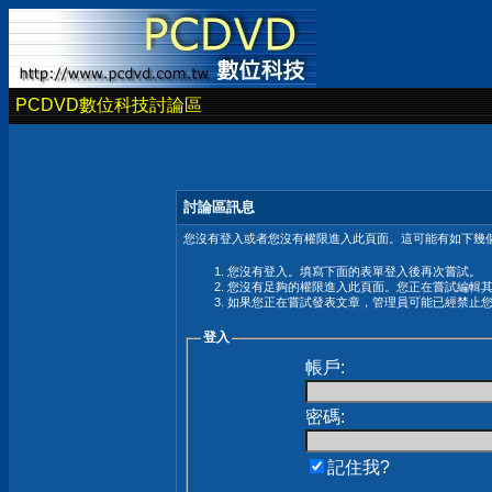
PCDVD數位科技討論區
討論區訊息
您沒有登入或者您沒有權限進入此頁面。這可能有如下幾個
您沒有登入。填寫下面的表單登入後再次嘗試。
您沒有足夠的權限進入此頁面。您正在嘗試編輯
如果您正在嘗試發表文章，管理員可能已經禁止
登入
帳戶:
密碼:
記住我?