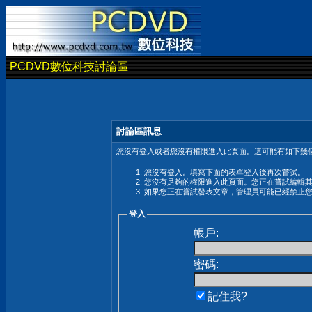
PCDVD數位科技討論區
討論區訊息
您沒有登入或者您沒有權限進入此頁面。這可能有如下幾個
您沒有登入。填寫下面的表單登入後再次嘗試。
您沒有足夠的權限進入此頁面。您正在嘗試編輯
如果您正在嘗試發表文章，管理員可能已經禁止
登入
帳戶:
密碼:
記住我?