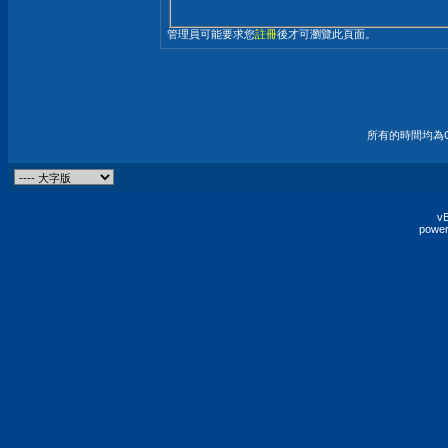
管理員可能要求您
註冊
後才可瀏覽此頁面。
所有的時間均為G
vB
power