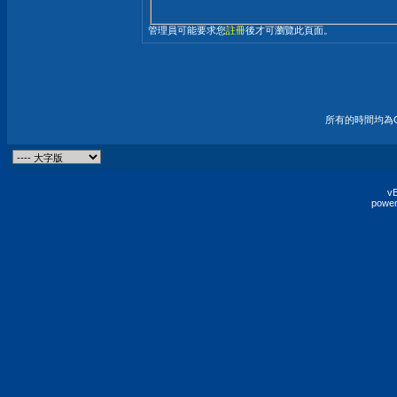
管理員可能要求您
註冊
後才可瀏覽此頁面。
所有的時間均為G
vB
power