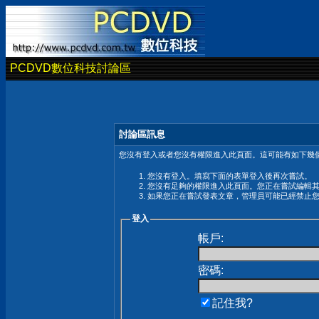
PCDVD數位科技討論區
討論區訊息
您沒有登入或者您沒有權限進入此頁面。這可能有如下幾個
您沒有登入。填寫下面的表單登入後再次嘗試。
您沒有足夠的權限進入此頁面。您正在嘗試編輯
如果您正在嘗試發表文章，管理員可能已經禁止
登入
帳戶:
密碼:
記住我?