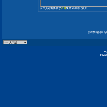
管理員可能要求您
註冊
後才可瀏覽此頁面。
所有的時間均為G
vB
power