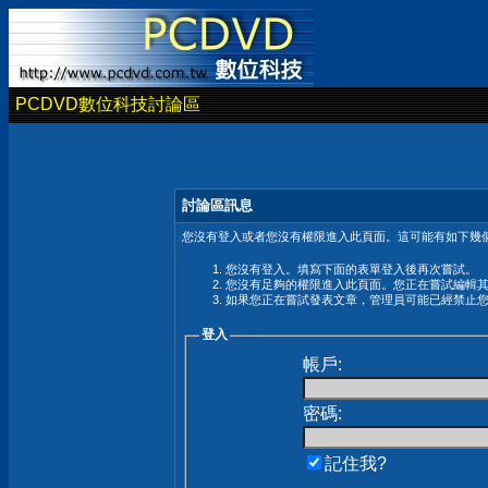
PCDVD數位科技討論區
討論區訊息
您沒有登入或者您沒有權限進入此頁面。這可能有如下幾個
您沒有登入。填寫下面的表單登入後再次嘗試。
您沒有足夠的權限進入此頁面。您正在嘗試編輯
如果您正在嘗試發表文章，管理員可能已經禁止
登入
帳戶:
密碼:
記住我?