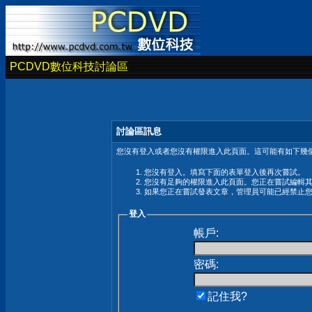
PCDVD數位科技討論區
討論區訊息
您沒有登入或者您沒有權限進入此頁面。這可能有如下幾個
您沒有登入。填寫下面的表單登入後再次嘗試。
您沒有足夠的權限進入此頁面。您正在嘗試編輯
如果您正在嘗試發表文章，管理員可能已經禁止
登入
帳戶:
密碼:
記住我?