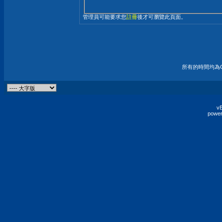
管理員可能要求您
註冊
後才可瀏覽此頁面。
所有的時間均為G
vB
power