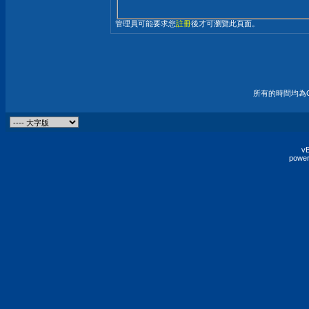
管理員可能要求您
註冊
後才可瀏覽此頁面。
所有的時間均為G
vB
power