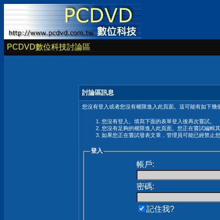
PCDVD數位科技討論區
討論區訊息
您沒有登入或者您沒有權限進入此頁面。這可能有如下幾個
您沒有登入。填寫下面的表單登入後再次嘗試。
您沒有足夠的權限進入此頁面。您正在嘗試編輯
如果您正在嘗試發表文章，管理員可能已經禁止
登入
帳戶:
密碼:
記住我?