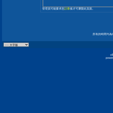
管理員可能要求您
註冊
後才可瀏覽此頁面。
所有的時間均為G
vB
power