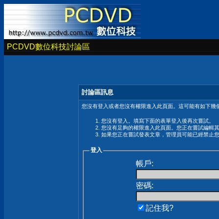
PCDVD數位科技討論區
討論區訊息
您沒有登入或者您沒有權限進入此頁面。這可能有如下幾個
您沒有登入。填寫下面的表單登入後再次嘗試。
您沒有足夠的權限進入此頁面。您正在嘗試編輯
如果您正在嘗試發表文章，管理員可能已經禁止
登入
帳戶:
密碼:
記住我?