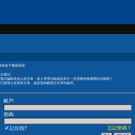
有如下幾個原因:
再次嘗試。
在嘗試編輯其他人的文章，進入管理功能或是其它一些需要特殊權限的功能嗎？
能已經禁止您發表文章，或是您的帳號正在等待啟用。
帳戶:
密碼:
忘記密碼？
記住我?