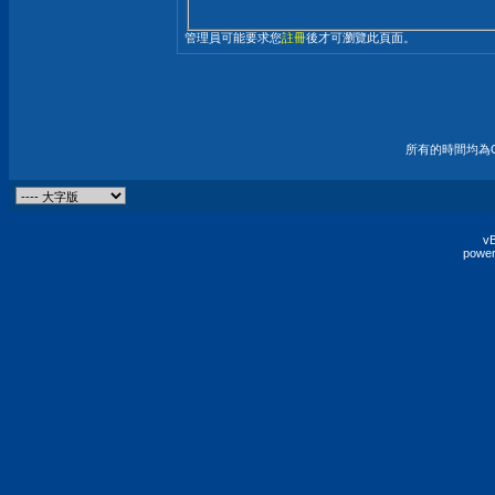
管理員可能要求您
註冊
後才可瀏覽此頁面。
所有的時間均為G
vB
power