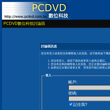
PCDVD數位科技討論區
討論區訊息
您沒有登入或者您沒有權限進入此頁面。這可能有如下幾個
您沒有登入。填寫下面的表單登入後再次嘗試。
您沒有足夠的權限進入此頁面。您正在嘗試編輯
如果您正在嘗試發表文章，管理員可能已經禁止
登入
帳戶:
密碼:
記住我?