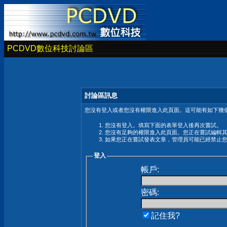
PCDVD數位科技討論區
討論區訊息
您沒有登入或者您沒有權限進入此頁面。這可能有如下幾個
您沒有登入。填寫下面的表單登入後再次嘗試。
您沒有足夠的權限進入此頁面。您正在嘗試編輯
如果您正在嘗試發表文章，管理員可能已經禁止
登入
帳戶:
密碼:
記住我?