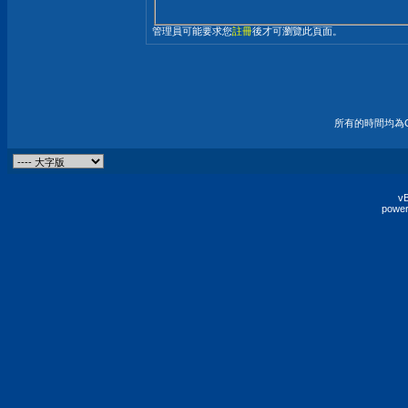
管理員可能要求您
註冊
後才可瀏覽此頁面。
所有的時間均為G
vB
power