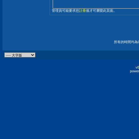
管理員可能要求您
註冊
後才可瀏覽此頁面。
所有的時間均為G
vB
power