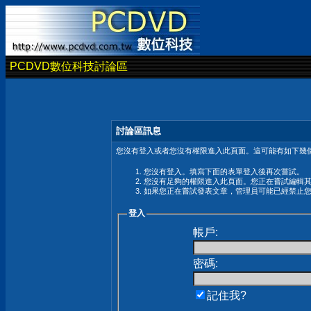
PCDVD數位科技討論區
討論區訊息
您沒有登入或者您沒有權限進入此頁面。這可能有如下幾個
您沒有登入。填寫下面的表單登入後再次嘗試。
您沒有足夠的權限進入此頁面。您正在嘗試編輯
如果您正在嘗試發表文章，管理員可能已經禁止
登入
帳戶:
密碼:
記住我?