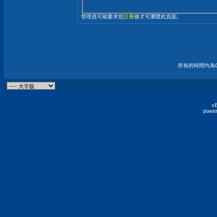
管理員可能要求您
註冊
後才可瀏覽此頁面。
所有的時間均為G
vB
power