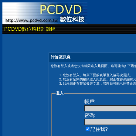
PCDVD數位科技討論區
討論區訊息
您沒有登入或者您沒有權限進入此頁面。這可能有如下幾個
您沒有登入。填寫下面的表單登入後再次嘗試。
您沒有足夠的權限進入此頁面。您正在嘗試編輯
如果您正在嘗試發表文章，管理員可能已經禁止
登入
帳戶:
密碼:
記住我?