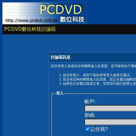
PCDVD數位科技討論區
討論區訊息
您沒有登入或者您沒有權限進入此頁面。這可能有如下幾個
您沒有登入。填寫下面的表單登入後再次嘗試。
您沒有足夠的權限進入此頁面。您正在嘗試編輯
如果您正在嘗試發表文章，管理員可能已經禁止
登入
帳戶:
密碼:
記住我?