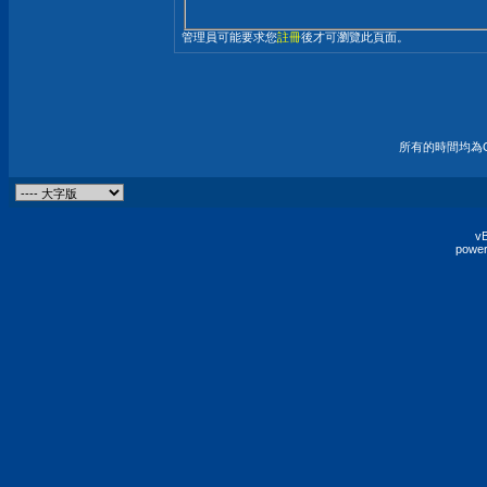
管理員可能要求您
註冊
後才可瀏覽此頁面。
所有的時間均為G
vB
power