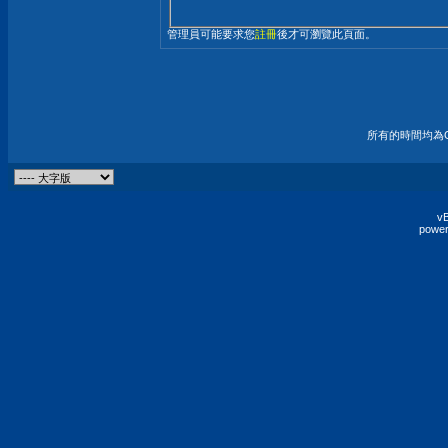
管理員可能要求您
註冊
後才可瀏覽此頁面。
所有的時間均為G
vB
power