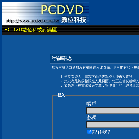
PCDVD數位科技討論區
討論區訊息
您沒有登入或者您沒有權限進入此頁面。這可能有如下幾個
您沒有登入。填寫下面的表單登入後再次嘗試。
您沒有足夠的權限進入此頁面。您正在嘗試編輯
如果您正在嘗試發表文章，管理員可能已經禁止
登入
帳戶:
密碼:
記住我?