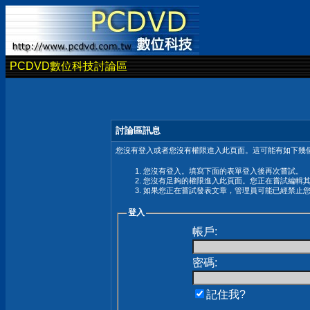
PCDVD數位科技討論區
討論區訊息
您沒有登入或者您沒有權限進入此頁面。這可能有如下幾個
您沒有登入。填寫下面的表單登入後再次嘗試。
您沒有足夠的權限進入此頁面。您正在嘗試編輯
如果您正在嘗試發表文章，管理員可能已經禁止
登入
帳戶:
密碼:
記住我?