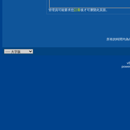
管理員可能要求您
註冊
後才可瀏覽此頁面。
所有的時間均為G
vB
power