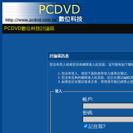
PCDVD數位科技討論區
討論區訊息
您沒有登入或者您沒有權限進入此頁面。這可能有如下幾個
您沒有登入。填寫下面的表單登入後再次嘗試。
您沒有足夠的權限進入此頁面。您正在嘗試編輯
如果您正在嘗試發表文章，管理員可能已經禁止
登入
帳戶:
密碼:
記住我?