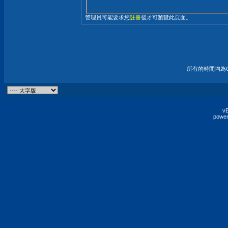
管理員可能要求您
註冊
後才可瀏覽此頁面。
所有的時間均為G
vB
power