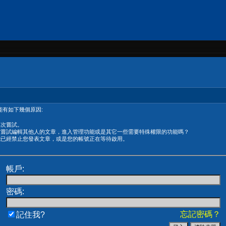
有如下幾個原因:
再次嘗試。
在嘗試編輯其他人的文章，進入管理功能或是其它一些需要特殊權限的功能嗎？
能已經禁止您發表文章，或是您的帳號正在等待啟用。
帳戶:
密碼:
忘記密碼？
記住我?