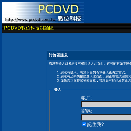
PCDVD數位科技討論區
討論區訊息
您沒有登入或者您沒有權限進入此頁面。這可能有如下幾個
您沒有登入。填寫下面的表單登入後再次嘗試。
您沒有足夠的權限進入此頁面。您正在嘗試編輯
如果您正在嘗試發表文章，管理員可能已經禁止
登入
帳戶:
密碼:
記住我?