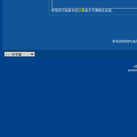
管理員可能要求您
註冊
後才可瀏覽此頁面。
所有的時間均為G
vB
power