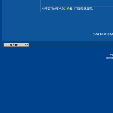
管理員可能要求您
註冊
後才可瀏覽此頁面。
所有的時間均為G
vB
power