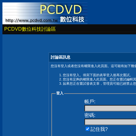
PCDVD數位科技討論區
討論區訊息
您沒有登入或者您沒有權限進入此頁面。這可能有如下幾個
您沒有登入。填寫下面的表單登入後再次嘗試。
您沒有足夠的權限進入此頁面。您正在嘗試編輯
如果您正在嘗試發表文章，管理員可能已經禁止
登入
帳戶:
密碼:
記住我?