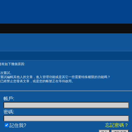
有如下幾個原因:
再次嘗試。
在嘗試編輯其他人的文章，進入管理功能或是其它一些需要特殊權限的功能嗎？
能已經禁止您發表文章，或是您的帳號正在等待啟用。
帳戶:
密碼:
忘記密碼？
記住我?