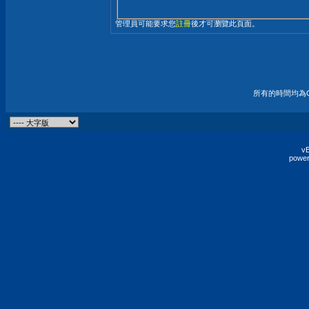
管理員可能要求您
註冊
後才可瀏覽此頁面。
所有的時間均為G
vB
power