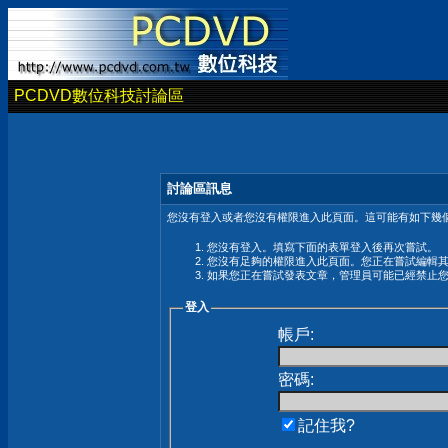
PCDVD數位科技討論區
討論區訊息
您沒有登入或者您沒有權限進入此頁面。這可能有如下幾個
您沒有登入。填寫下面的表單登入後再次嘗試。
您沒有足夠的權限進入此頁面。您正在嘗試編輯
如果您正在嘗試發表文章，管理員可能已經禁止
登入
帳戶:
密碼:
記住我?