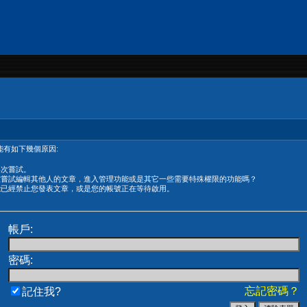
有如下幾個原因:
再次嘗試。
在嘗試編輯其他人的文章，進入管理功能或是其它一些需要特殊權限的功能嗎？
能已經禁止您發表文章，或是您的帳號正在等待啟用。
帳戶:
密碼:
忘記密碼？
記住我?