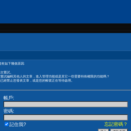
有如下幾個原因:
再次嘗試。
在嘗試編輯其他人的文章，進入管理功能或是其它一些需要特殊權限的功能嗎？
能已經禁止您發表文章，或是您的帳號正在等待啟用。
帳戶:
密碼:
忘記密碼？
記住我?