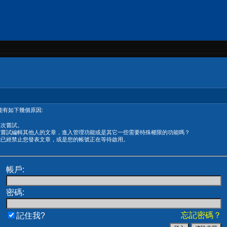
有如下幾個原因:
再次嘗試。
在嘗試編輯其他人的文章，進入管理功能或是其它一些需要特殊權限的功能嗎？
能已經禁止您發表文章，或是您的帳號正在等待啟用。
帳戶:
密碼:
忘記密碼？
記住我?