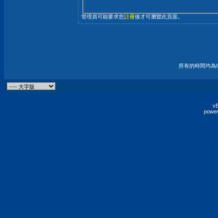
管理員可能要求您
註冊
後才可瀏覽此頁面。
所有的時間均為G
vB
power