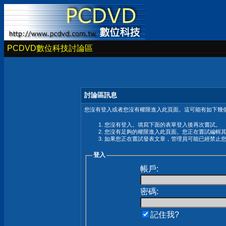
PCDVD數位科技討論區
討論區訊息
您沒有登入或者您沒有權限進入此頁面。這可能有如下幾個
您沒有登入。填寫下面的表單登入後再次嘗試。
您沒有足夠的權限進入此頁面。您正在嘗試編輯
如果您正在嘗試發表文章，管理員可能已經禁止
登入
帳戶:
密碼:
記住我?