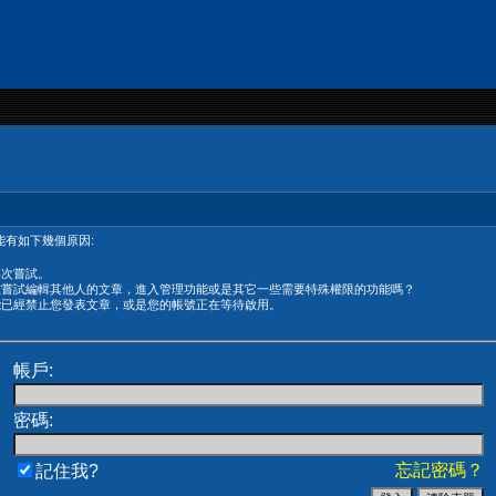
有如下幾個原因:
再次嘗試。
在嘗試編輯其他人的文章，進入管理功能或是其它一些需要特殊權限的功能嗎？
能已經禁止您發表文章，或是您的帳號正在等待啟用。
帳戶:
密碼:
忘記密碼？
記住我?