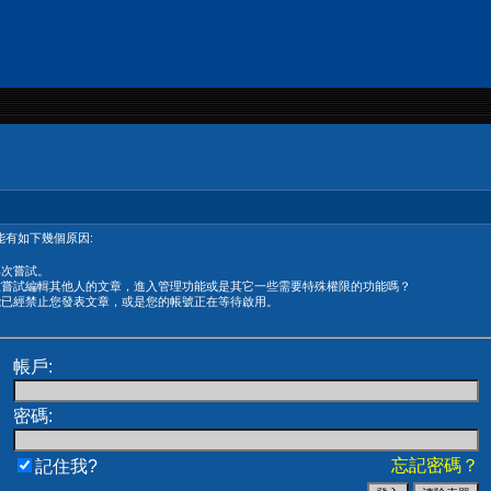
有如下幾個原因:
再次嘗試。
在嘗試編輯其他人的文章，進入管理功能或是其它一些需要特殊權限的功能嗎？
能已經禁止您發表文章，或是您的帳號正在等待啟用。
帳戶:
密碼:
忘記密碼？
記住我?