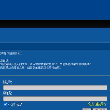
有如下幾個原因:
再次嘗試。
在嘗試編輯其他人的文章，進入管理功能或是其它一些需要特殊權限的功能嗎？
能已經禁止您發表文章，或是您的帳號正在等待啟用。
帳戶:
密碼:
忘記密碼？
記住我?