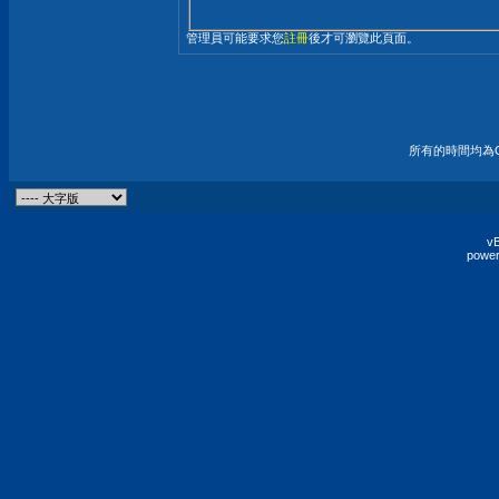
管理員可能要求您
註冊
後才可瀏覽此頁面。
所有的時間均為G
vB
power