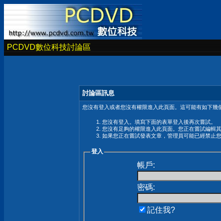
PCDVD數位科技討論區
討論區訊息
您沒有登入或者您沒有權限進入此頁面。這可能有如下幾個
您沒有登入。填寫下面的表單登入後再次嘗試。
您沒有足夠的權限進入此頁面。您正在嘗試編輯
如果您正在嘗試發表文章，管理員可能已經禁止
登入
帳戶:
密碼:
記住我?