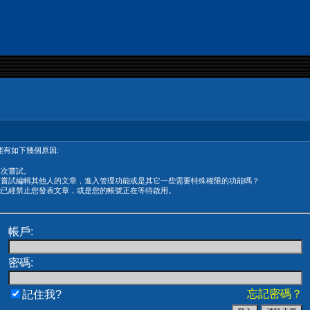
有如下幾個原因:
再次嘗試。
在嘗試編輯其他人的文章，進入管理功能或是其它一些需要特殊權限的功能嗎？
能已經禁止您發表文章，或是您的帳號正在等待啟用。
帳戶:
密碼:
忘記密碼？
記住我?