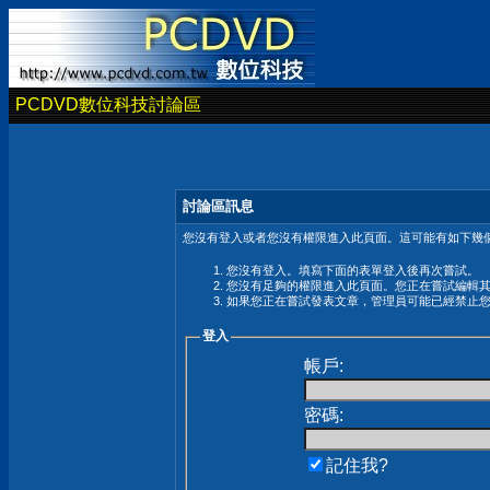
PCDVD數位科技討論區
討論區訊息
您沒有登入或者您沒有權限進入此頁面。這可能有如下幾個
您沒有登入。填寫下面的表單登入後再次嘗試。
您沒有足夠的權限進入此頁面。您正在嘗試編輯
如果您正在嘗試發表文章，管理員可能已經禁止
登入
帳戶:
密碼:
記住我?