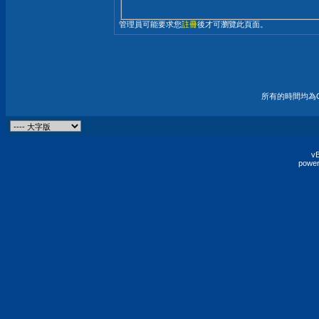
管理員可能要求您
註冊
後才可瀏覽此頁面。
所有的時間均為G
vB
power