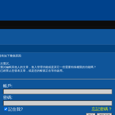
有如下幾個原因:
再次嘗試。
在嘗試編輯其他人的文章，進入管理功能或是其它一些需要特殊權限的功能嗎？
能已經禁止您發表文章，或是您的帳號正在等待啟用。
帳戶:
密碼:
忘記密碼？
記住我?