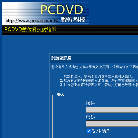
PCDVD數位科技討論區
討論區訊息
您沒有登入或者您沒有權限進入此頁面。這可能有如下幾個
您沒有登入。填寫下面的表單登入後再次嘗試。
您沒有足夠的權限進入此頁面。您正在嘗試編輯
如果您正在嘗試發表文章，管理員可能已經禁止
登入
帳戶:
密碼:
記住我?