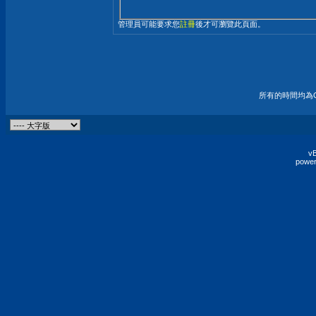
管理員可能要求您
註冊
後才可瀏覽此頁面。
所有的時間均為G
vB
power