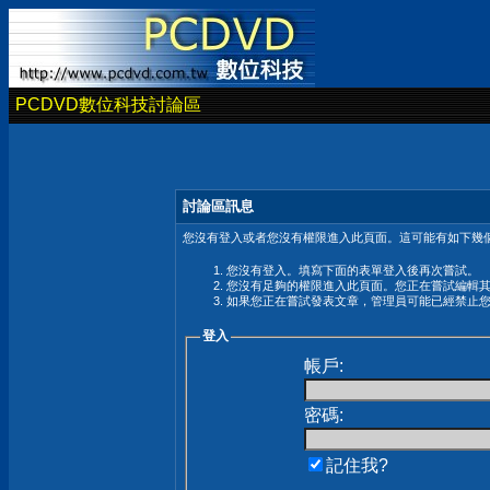
PCDVD數位科技討論區
討論區訊息
您沒有登入或者您沒有權限進入此頁面。這可能有如下幾個
您沒有登入。填寫下面的表單登入後再次嘗試。
您沒有足夠的權限進入此頁面。您正在嘗試編輯
如果您正在嘗試發表文章，管理員可能已經禁止
登入
帳戶:
密碼:
記住我?