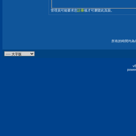
管理員可能要求您
註冊
後才可瀏覽此頁面。
所有的時間均為G
vB
power