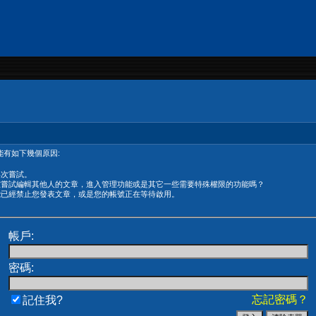
有如下幾個原因:
再次嘗試。
在嘗試編輯其他人的文章，進入管理功能或是其它一些需要特殊權限的功能嗎？
能已經禁止您發表文章，或是您的帳號正在等待啟用。
帳戶:
密碼:
忘記密碼？
記住我?