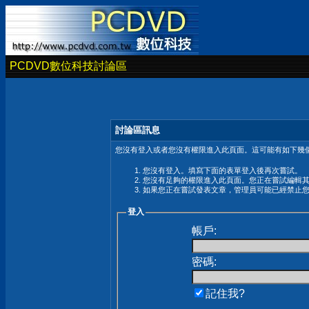
PCDVD數位科技討論區
討論區訊息
您沒有登入或者您沒有權限進入此頁面。這可能有如下幾個
您沒有登入。填寫下面的表單登入後再次嘗試。
您沒有足夠的權限進入此頁面。您正在嘗試編輯
如果您正在嘗試發表文章，管理員可能已經禁止
登入
帳戶:
密碼:
記住我?