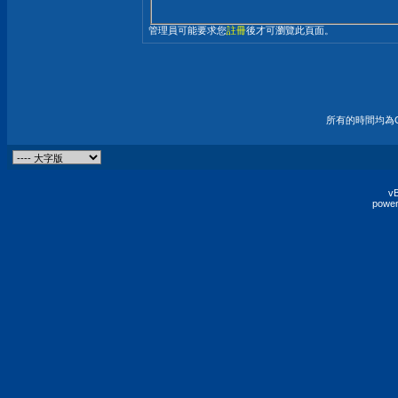
管理員可能要求您
註冊
後才可瀏覽此頁面。
所有的時間均為G
vB
power