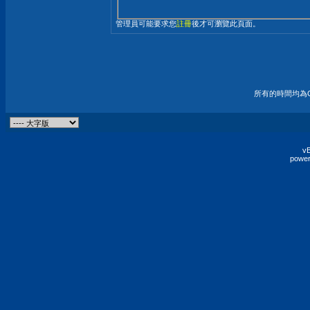
管理員可能要求您
註冊
後才可瀏覽此頁面。
所有的時間均為G
vB
power