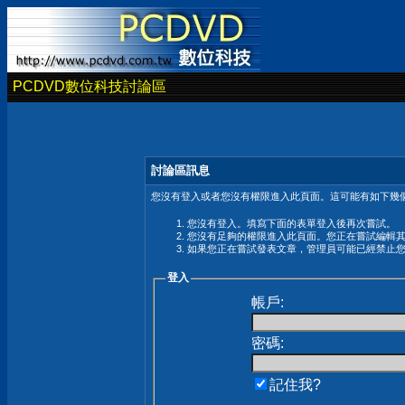
PCDVD數位科技討論區
討論區訊息
您沒有登入或者您沒有權限進入此頁面。這可能有如下幾個
您沒有登入。填寫下面的表單登入後再次嘗試。
您沒有足夠的權限進入此頁面。您正在嘗試編輯
如果您正在嘗試發表文章，管理員可能已經禁止
登入
帳戶:
密碼:
記住我?