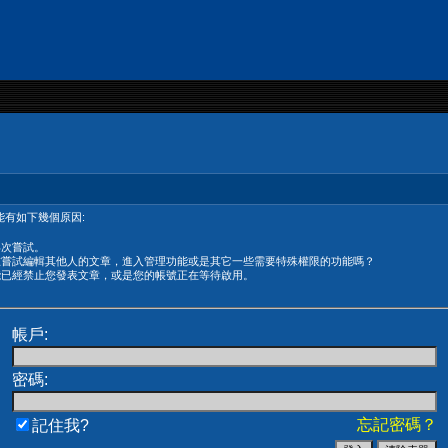
有如下幾個原因:
再次嘗試。
在嘗試編輯其他人的文章，進入管理功能或是其它一些需要特殊權限的功能嗎？
能已經禁止您發表文章，或是您的帳號正在等待啟用。
帳戶:
密碼:
忘記密碼？
記住我?